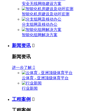
安全无线网络建设方案
智能化机房建设及动环监测
分支组网及移动办公
智能化组网解决方案
新闻资讯

新闻资讯
进一步了解

云体育 - 亚洲顶级体育平台
行业新闻
工程案例

工程案例